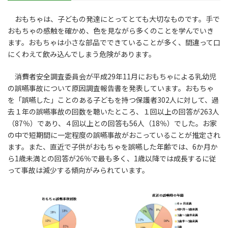
おもちゃは、子どもの発達にとってとても大切なものです。手で
おもちゃの感触を確かめ、色を見ながら多くのことを学んでいき
ます。おもちゃは小さな部品でできていることが多く、間違って口
にくわえて飲み込んでしまう危険があります。
消費者安全調査委員会が平成29年11月におもちゃによる乳幼児
の誤嚥事故について原因調査報告書を発表しています。おもちゃ
を「誤嚥した」ことのある子どもを持つ保護者302人に対して、過
去１年の誤嚥事故の回数を聴いたところ、１回以上の回答が263人
（87％）であり、４回以上との回答も56人（18％）でした。お家
の中で短期間に一定程度の誤嚥事故がおこっていることが推定され
ます。また、直近で子供がおもちゃを誤嚥した年齢では、6か月か
ら1歳未満との回答が26％で最も多く、1歳以降では成長するに従
って事故は減少する傾向がみられています。