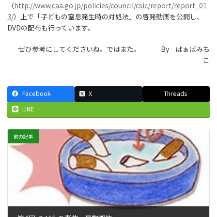
（
http://www.caa.go.jp/policies/council/csic/report/report_01
3/
）上で「子どもの窒息発生時の対処法」の啓発動画を公開し、
DVDの配布も行っています。
ぜひ参考にしてくださいね。ではまた。 By ばぁばみち
こ
Facebook
X
Threads
LINE
前の記事