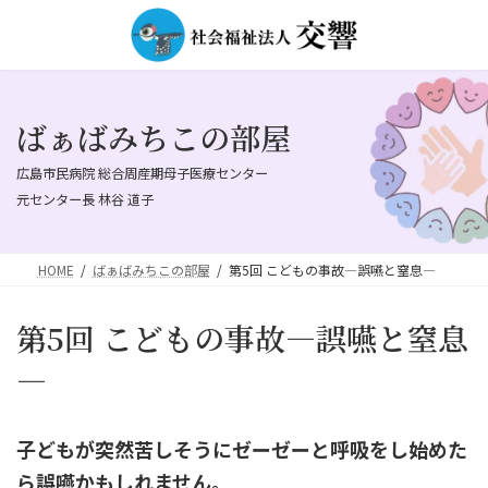
コ
ナ
ン
ビ
テ
ゲ
ン
ー
ツ
シ
へ
ョ
ばぁばみちこの部屋
ス
ン
キ
に
広島市民病院 総合周産期母子医療センター
ッ
移
元センター長 林谷 道子
プ
動
HOME
ばぁばみちこの部屋
第5回 こどもの事故―誤嚥と窒息―
第5回 こどもの事故―誤嚥と窒息
―
子どもが突然苦しそうにゼーゼーと呼吸をし始めた
ら誤嚥かもしれません。