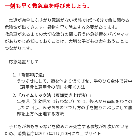
一刻も早く救急車を呼びましょう。
気道が完全にふさがり意識がない状態では5～6分で命に関わる
危険性が出てきます。異物を早く除去する必要があります。
救急車が来るまでの大切な数分の間に行う応急処置をパパやママ
があらかじめ知っておくことは、大切な子どもの命を救うことに
つながります。
応急処置として
「背部叩打法」
うつぶせにして、頭を体より低くさせ、手のひら全体で背中
（肩甲骨と肩甲骨の間）を叩く方法
「ハイムリック法（腹部突き上げ法）」
年長児（乳幼児では行わない）では、後ろから両腕をわきの
したに回し、みぞおちの下で片方の手を握りこぶしにして腹
部を上方へ圧迫する方法
子どもがおもちゃなどを飲みこみ死亡する事故が相次いでいる
ため、消費者庁は2017年11月20日にウェブサイト