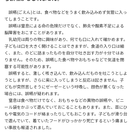
誤嚥(ごえん)とは、食べ物などをうまく飲み込みめず気管に入っ
てしまうことです。
誤嚥は窒息による命の危険だけでなく、肺炎や酸素不足による
脳障害をおこすことがあります。
乳幼児は周りの物に興味があり、何でも口に入れて確かめます。
子どもは口を大きく開けることはできますが、食道の入り口は細
く、また、のどに詰まったものを自分で吐き出す力が十分ではあ
りません。そのため、誤嚥した食べ物やおもちゃなどで気道を閉
塞する可能性があります。
誤嚥すると、激しく咳き込んで、飲み込んだものを吐こうとしよ
うとしますが、さらに奥に入ってしまうと反応は起きません。子
どもが突然苦しそうにゼーゼーという呼吸し、顔色が悪くなった
場合には、誤嚥が疑われます。
窒息は食べ物だけでなく、おもちゃなどの異物の誤嚥や、ビニ
ール袋をかぶって遊んでいておこることもあります。また、首にひ
もや電気のコードが絡まったりしてもおこります。子どもが滑り台
で遊んでいて、着ていたフードがひっかかり死亡するという痛まし
い事故も報道されました。