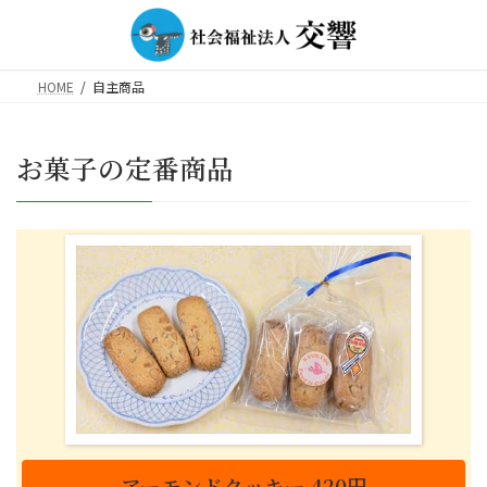
コ
ナ
ン
ビ
テ
ゲ
ン
ー
HOME
自主商品
ツ
シ
へ
ョ
ス
ン
お菓子の定番商品
キ
に
ッ
移
プ
動
アーモンドクッキー 420円