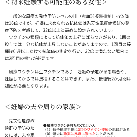
＜将来妊娠する可能性のある女性＞
一般的な風疹の発症予防レベルのHI（赤血球凝集抑制）抗体価
は16倍ですが、妊婦に求められる抗体価は先天性風疹症候群の発
症予防を考慮して、32倍以上と高めに設定されています。
ワクチンの種類によって抗体価の上昇にばらつきがあり、1回の
投与では十分な抗体が上昇しないことがありますので、1回目の接
種後6 週以上あけて抗体価の測定を行い、32倍に満たない場合に
は2回目の投与が必要です。
風疹ワクチンは生ワクチンであり 妊娠の予定がある場合や、
妊娠してからでは接種することはできず、また、接種後2か月間は
避妊が必要となります。
＜妊婦の夫や周りの家族＞
先天性風疹症
候群の予防のた
めには、夫や家