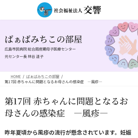
コ
ナ
ン
ビ
テ
ゲ
ン
ー
ツ
シ
へ
ョ
ばぁばみちこの部屋
ス
ン
キ
に
広島市民病院 総合周産期母子医療センター
ッ
移
元センター長 林谷 道子
プ
動
HOME
ばぁばみちこの部屋
第17回 赤ちゃんに問題となるお母さんの感染症 ―風疹―
第17回 赤ちゃんに問題となるお
母さんの感染症 ―風疹―
昨年夏頃から風疹の流行が懸念されています。妊娠