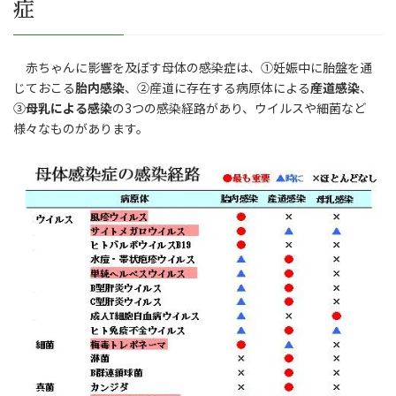
症
赤ちゃんに影響を及ぼす母体の感染症は、①妊娠中に胎盤を通
じておこる
胎内感染
、②産道に存在する病原体による
産道感染
、
③
母乳による感染
の3つの感染経路があり、ウイルスや細菌など
様々なものがあります。