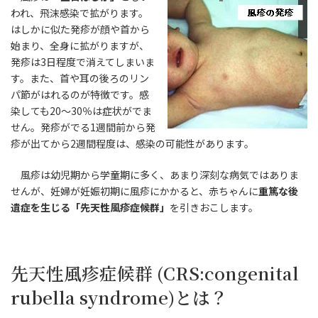
われ、飛沫感染で拡がります。
はしかに似た発疹が顔や首から
始まり、全身に拡がりますが、
発疹は3日程度で消えてしまいま
す。また、首や耳の後ろのリン
パ節がはれるのが特徴です。感
染しても20～30％は症状がでま
せん。発疹がでる1週間前から発
疹が出てから2週間程度は、感染の可能性があります。
風疹は幼児期から学童期に多く、あまり深刻な病気ではありま
せんが、妊婦が妊娠初期に風疹にかかると、赤ちゃんに
重篤な後
遺症を生じる「先天性風疹症候群」
を引きおこします。
先天性風疹症候群 (CRS:congenital
rubella syndrome)とは？