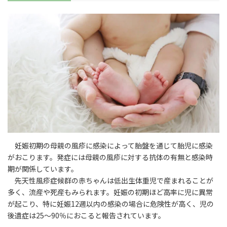
妊娠初期の母親の風疹に感染によって胎盤を通じて胎児に感染
がおこります。発症には母親の風疹に対する抗体の有無と感染時
期が関係しています。
先天性風疹症候群の赤ちゃんは低出生体重児で産まれることが
多く、流産や死産もみられます。妊娠の初期ほど高率に児に異常
が起こり、特に妊娠12週以内の感染の場合に危険性が高く、児の
後遺症は25～90％におこると報告されています。