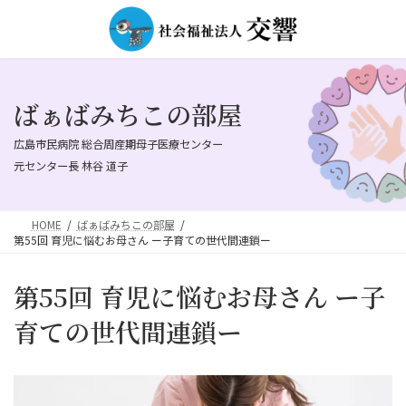
コ
ナ
ン
ビ
テ
ゲ
ン
ー
ツ
シ
へ
ョ
ばぁばみちこの部屋
ス
ン
キ
に
広島市民病院 総合周産期母子医療センター
ッ
移
元センター長 林谷 道子
プ
動
HOME
ばぁばみちこの部屋
第55回 育児に悩むお母さん ー子育ての世代間連鎖ー
第55回 育児に悩むお母さん ー子
育ての世代間連鎖ー