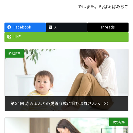
ではまた。Byばぁばみちこ
Facebook
X
Threads
LINE
前の記事
第54回 赤ちゃんとの愛着形成に悩むお母さんへ（3）
2025年6月21日
次の記事