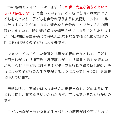
本の最初でフォワードは、まず「
この世に完全な親などという
ものは存在しない
」と書いています。どの親でも時には大声で子
どもを叱ったり、子どもを自分の思うように支配しコントロール
したりすることがあります。親自身も自分のことでたくさんの問
題を抱えていて、時に親が怒りを爆発させてしまうこともあります
が、乳児期に愛着を通じて作られた基本的な愛情と信頼が親子の
間にあれば多くの子どもは大丈夫です。
フォワードはこうした普通とは異なる親の存在として、子ども
を否定しがち」「過干渉・過保護しがち」「暴言・暴力を振るい
がち」など「子どもに対するネガティブな行動を繰り返し続け、そ
れによって子どもの人生を支配するようになってしまう親」を毒親
と呼んでいます。
毒親は決して悪者ではありません。毒親自身も、どのように子
どもに接し、育てたらいいかわからず、苦しんでいることも多いの
です。
こども自身が自分で抱える生きづらさの原因が親や育てられて