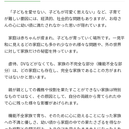
「子どもを愛せない、子どもが可愛く思えない」など、子育て
が難しい要因には、経済的、社会的な問題もありますが、お母さ
んの心に幼い頃に満たされなかった思いが隠れています。
家庭は赤ちゃんが産まれ、子どもが育っていく場所です。一見平
和に見えるどの家庭にも多かれ少なかれ様々な問題や、外の世界
に対して家族だけの秘密を持っています。
虐待、DVなどがなくても、家族の不完全な部分（機能不全な部
分）は、どの家庭にも存在し、完全な家族であることの方がまれ
ではないかと思います。
親が親としての義務や役割を果たすことができない家族は特別
なものではなく、その原因として、自分の両親から育てられた中
で心に残った様々な影響があげられます。
機能不全家族で育ち、そのために心に抱えることになった家族
への不満と優しさ、幼い頃から家庭の中での果たさざるを得なか
った役割との間で悩み、トラウマを抱えたまま大人になった人を