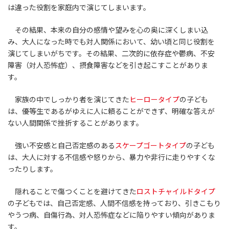
は違った役割を家庭内で演じてしまいます。
その結果、本来の自分の感情や望みを心の奥に深くしまい込
み、大人になった時でも対人関係において、幼い頃と同じ役割を
演じてしまいがちです。その結果、二次的に依存症や鬱病、不安
障害（対人恐怖症）、摂食障害などを引き起こすことがありま
す。
家族の中でしっかり者を演じてきた
ヒーロータイプ
の子ども
は、優等生であるがゆえに人に頼ることができず、明確な答えが
ない人間関係で挫折することがあります。
強い不安感と自己否定感のある
スケープゴートタイプ
の子ども
は、大人に対する不信感や怒りから、暴力や非行に走りやすくな
ったりします。
隠れることで傷つくことを避けてきた
ロストチャイルドタイプ
の子どもでは、自己否定感、人間不信感を持っており、引きこもり
やうつ病、自傷行為、対人恐怖症などに陥りやすい傾向がありま
す。