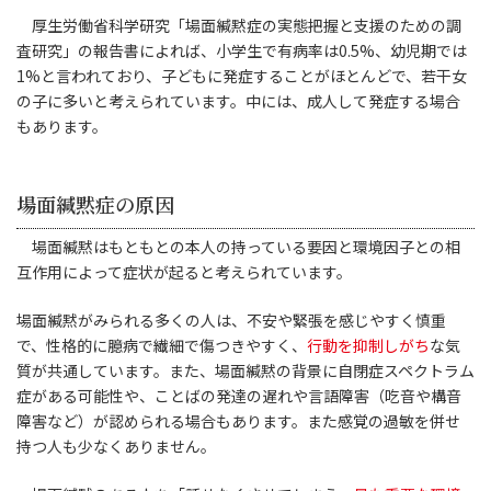
厚生労働省科学研究「場面緘黙症の実態把握と支援のための調
査研究」の報告書によれば、小学生で有病率は0.5%、幼児期では
1%と言われており、子どもに発症することがほとんどで、若干女
の子に多いと考えられています。中には、成人して発症する場合
もあります。
場面緘黙症の原因
場面緘黙はもともとの本人の持っている要因と環境因子との相
互作用によって症状が起ると考えられています。
場面緘黙がみられる多くの人は、不安や緊張を感じやすく慎重
で、性格的に臆病で繊細で傷つきやすく、
行動を抑制しがち
な気
質が共通しています。また、場面緘黙の背景に自閉症スペクトラム
症がある可能性や、ことばの発達の遅れや言語障害（吃音や構音
障害など）が認められる場合もあります。また感覚の過敏を併せ
持つ人も少なくありません。