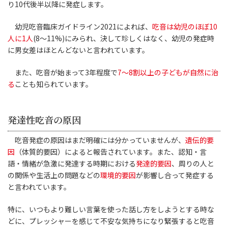
り10代後半以降に発症します。
幼児吃音臨床ガイドライン2021によれば、
吃音は幼児のほぼ10
人に1人
(8〜11%)にみられ、決して珍しくはなく、幼児の発症時
に男女差はほとんどないと言われています。
また、吃音が始まって3年程度で
7～8割以上の子どもが自然に治
る
ことも知られています。
発達性吃音の原因
吃音発症の原因はまだ明確には分かっていませんが、
遺伝的要
因
（体質的要因）によると報告されています。また、認知・言
語・情緒が急激に発達する時期における
発達的要因
、周りの人と
の関係や生活上の問題などの
環境的要因
が影響し合って発症する
と言われています。
特に、いつもより難しい言葉を使った話し方をしようとする時な
どに、プレッシャーを感じて不安な気持ちになり緊張すると吃音