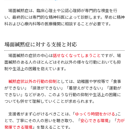
場面緘黙症は、臨床心理士や公認心理師が専門的な検査を行
い、最終的には専門的な精神科医によって診断します。早めに精神
科および心療内科等の医療機関に相談することが必要です。
場面緘黙症に対する支援と対応
場面緘黙の症状の中心は
話せなくなってしまうこと
ですが、場
面緘黙のある人のほとんどはそれ以外の様々な行動においても抑
制や生活上の困難を抱えています。
緘黙症状以外の行動の抑制
としては、幼稚園や学校等で「食事
ができない」「排泄ができない」「着替えができない」「運動が
できない」などがあり、このような行動の抑制や生活上の困難に
ついても併せて理解していくことが求められます。
支援者がまず心がけるべきことは、｢
ゆっくり時間をかける
｣こ
とで、丁寧にその人の思いを聴き取り、「
安心できる環境
」「
力が
発揮できる環境
」を整えることです。