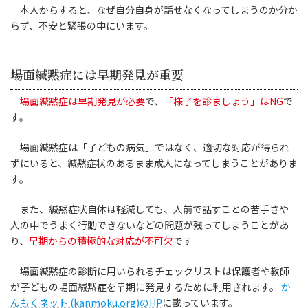
本人からすると、なぜ自分自身が話せなくなってしまうのか分か
らず、不安と緊張の中にいます。
場面緘黙症には早期発見が重要
場面緘黙症は早期発見が必要
で、
「様子を診ましょう」はNG
で
す。
場面緘黙症は「子どもの病気」ではなく、適切な対応が得られ
ずにいると、緘黙症状のあるまま成人になってしまうことがありま
す。
また、緘黙症状自体は軽減しても、人前で話すことの苦手さや
人の中でうまく行動できないなどの問題が残ってしまうことがあ
り、
早期からの積極的な対応が不可欠
です
場面緘黙症の診断に用いられるチェックリストは保護者や教師
が子どもの場面緘黙症を早期に発見するために利用されます。
か
んもくネット (kanmoku.org)のHP
に載っています。