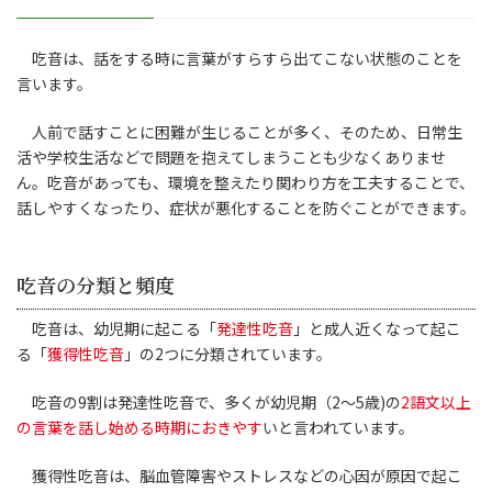
吃音は、話をする時に言葉がすらすら出てこない状態のことを
言います。
人前で話すことに困難が生じることが多く、そのため、日常生
活や学校生活などで問題を抱えてしまうことも少なくありませ
ん。吃音があっても、環境を整えたり関わり方を工夫することで、
話しやすくなったり、症状が悪化することを防ぐことができます。
吃音の分類と頻度
吃音は、幼児期に起こる「
発達性吃音
」と成人近くなって起こ
る「
獲得性吃音
」の2つに分類されています。
吃音の9割は発達性吃音で、多くが幼児期（2〜5歳)の
2語文以上
の言葉を話し始める時期におきやす
いと言われています。
獲得性吃音は、脳血管障害やストレスなどの心因が原因で起こ