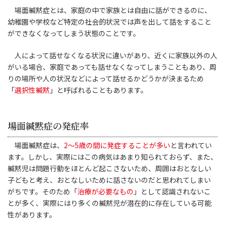
場面緘黙症とは、家庭の中で家族とは自由に話ができるのに、
幼稚園や学校など特定の社会的状況では声を出して話をすること
ができなくなってしまう状態のことです。
人によって話せなくなる状況に違いがあり、近くに家族以外の人
がいる場合、家庭であっても話せなくなってしまうこともあり、周
りの場所や人の状況などによって話せるかどうかが決まるため
「
選択性緘黙
」と呼ばれることもあります。
場面緘黙症の発症率
場面緘黙症は、
2～5歳の間に発症することが多い
と言われてい
ます。しかし、実際にはこの病気はあまり知られておらず、また、
緘黙児は問題行動をほとんど起こさないため、周囲はおとなしい
子どもと考え、おとなしいために話さないのだと思われてしまい
がちです。そのため「
治療が必要なもの
」として認識されないこ
とが多く、実際にはり多くの緘黙児が潜在的に存在している可能
性があります。