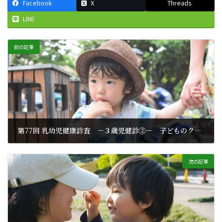
Facebook
X
Threads
LINE
前の記事
第77回 乳幼児健康診査 －３歳児健診②－ 子どものクセ(1)
2025年6月27日
次の記事