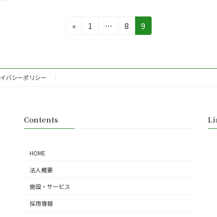
固
固
固
«
1
…
8
9
定
定
定
ペ
ペ
ペ
ー
ー
ー
ジ
ジ
ジ
イバシーポリシー
Contents
Li
HOME
法人概要
施設・サービス
採用情報