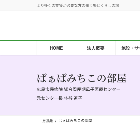
コ
ナ
より多くの支援が必要な方の働く場とくらしの場
ン
ビ
テ
ゲ
ン
ー
ツ
シ
へ
ョ
HOME
法人概要
施設・サ
ス
ン
キ
に
ッ
移
プ
動
ばぁばみちこの部屋
広島市民病院 総合周産期母子医療センター
元センター長 林谷 道子
HOME
ばぁばみちこの部屋