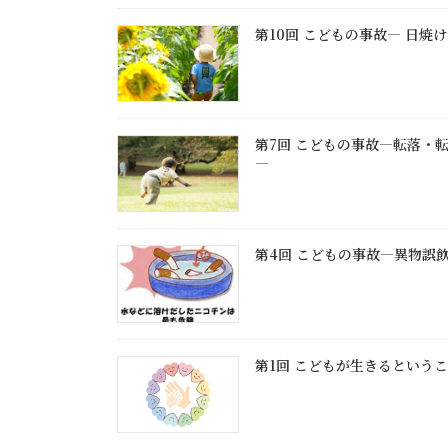
第10回 こどもの事故― 日焼
第7回 こどもの事故―転落・
―
第4回 こどもの事故―異物誤
第1回 こどもが生きるという