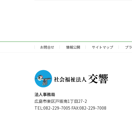
投
稿
の
ペ
お問合せ
情報公開
サイトマップ
プラ
ー
ジ
送
り
法人事務局
広島市東区戸坂南1丁目27-2
TEL:082-229-7005 FAX:082-229-7008