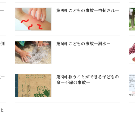
け―
第9回 こどもの事故―虫刺され―
転倒
第6回 こどもの事故―溺水―
飲―
第3回 救うことができる子どもの
命―不慮の事故―
こと