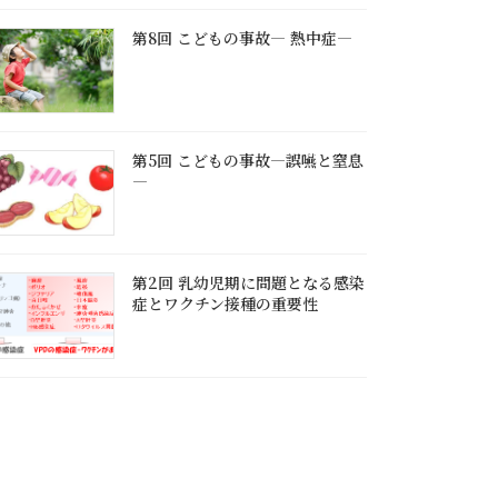
第8回 こどもの事故― 熱中症―
第5回 こどもの事故―誤嚥と窒息
―
第2回 乳幼児期に問題となる感染
症とワクチン接種の重要性