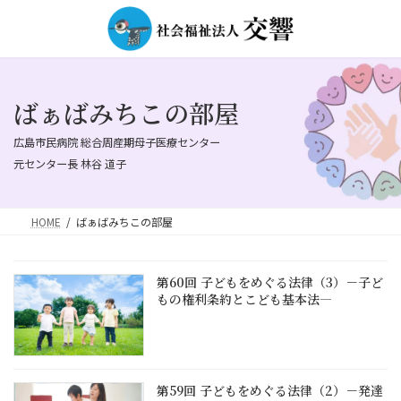
コ
ナ
ン
ビ
テ
ゲ
ン
ー
ツ
シ
へ
ョ
ばぁばみちこの部屋
ス
ン
キ
に
広島市民病院 総合周産期母子医療センター
ッ
移
元センター長 林谷 道子
プ
動
HOME
ばぁばみちこの部屋
第60回 子どもをめぐる法律（3）－子ど
もの権利条約とこども基本法―
第59回 子どもをめぐる法律（2）－発達