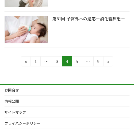
第51回 子宮外への適応－消化管疾患－
投
固
固
固
固
固
«
1
…
3
4
5
…
9
»
定
定
定
定
定
稿
ペ
ペ
ペ
ペ
ペ
の
ー
ー
ー
ー
ー
ジ
ジ
ジ
ジ
ジ
ペ
お問合せ
ー
情報公開
ジ
サイトマップ
送
プライバシーポリシー
り